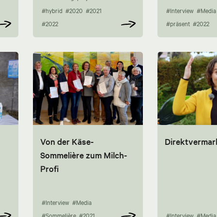
#hybrid
#2020
#2021
#Interview
#Media
#2022
#präsent
#2022
Von der Käse-
Direktvermar
Sommelière zum Milch-
Profi
#Interview
#Media
#Sommelière
#2021
#Interview
#Media