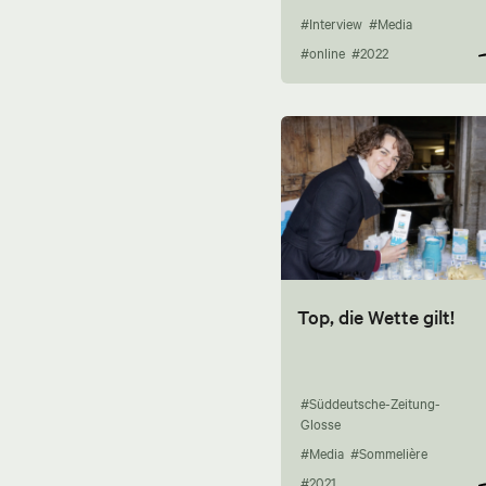
#Interview
#Media
#online
#2022
Top, die Wette gilt!
#Süddeutsche-Zeitung-
Glosse
#Media
#Sommelière
#2021