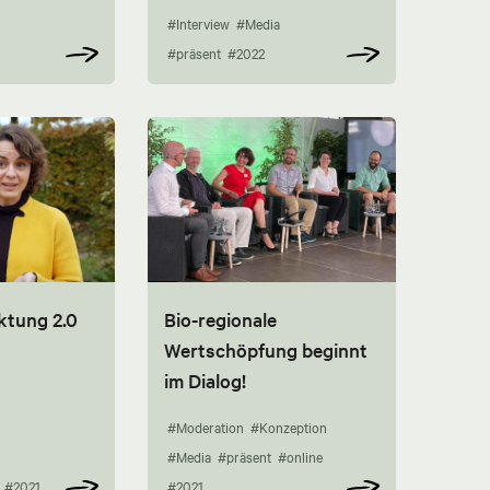
#Interview
#Media
#präsent
#2022
ktung 2.0
Bio-regionale
Wertschöpfung beginnt
im Dialog!
#Moderation
#Konzeption
#Media
#präsent
#online
#2021
#2021