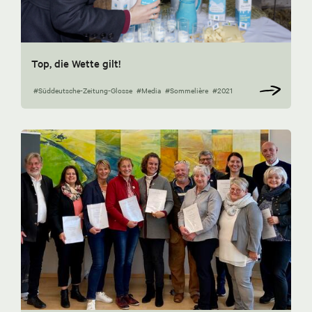
Top, die Wette gilt!
#Süddeutsche-Zeitung-Glosse
#Media
#Sommelière
#2021