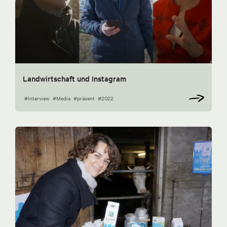
Landwirtschaft und Instagram
#Interview
#Media
#präsent
#2022