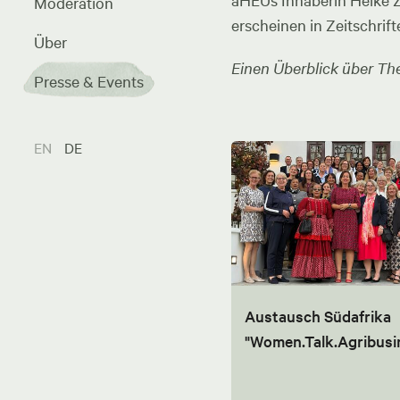
aHEUs Inhaberin Heike Zel
Moderation
erscheinen in Zeitschrift
Über
Einen Überblick über The
Presse & Events
EN
DE
Austausch Südafrika
"Women.Talk.Agribusi