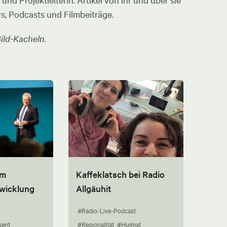
nd Projektleiterin. Artikel von ihr und über sie
ws, Podcasts und Filmbeiträge.
ild-Kacheln.
um
Kaffeklatsch bei Radio
twicklung
Allgäuhit
#Radio-Live-Podcast
sent
#Regionalität
#Huimat