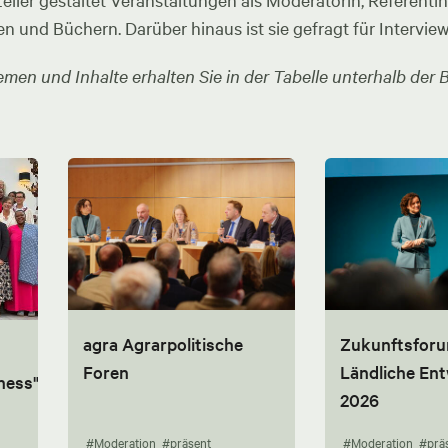
ler gestaltet Veranstaltungen als Moderatorin, Referentin u
en und Büchern. Darüber hinaus ist sie gefragt für Intervie
men und Inhalte erhalten Sie in der Tabelle unterhalb der B
agra Agrarpolitische
Zukunftsfor
Foren
Ländliche En
ness"
2026
#Moderation
#präsent
#Moderation
#prä