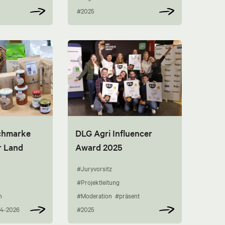
#2025
chmarke
DLG Agri Influencer
r Land
Award 2025
#Juryvorsitz
#Projektleitung
n
#Moderation
#präsent
4-2026
#2025