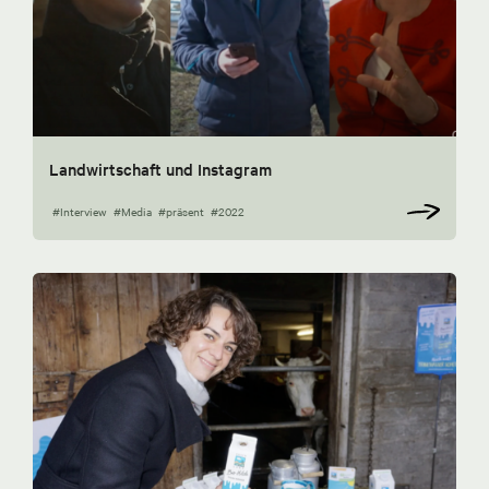
Landwirtschaft und Instagram
#Interview
#Media
#präsent
#2022