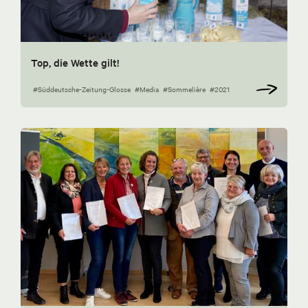
Top, die Wette gilt!
#Süddeutsche-Zeitung-Glosse
#Media
#Sommelière
#2021