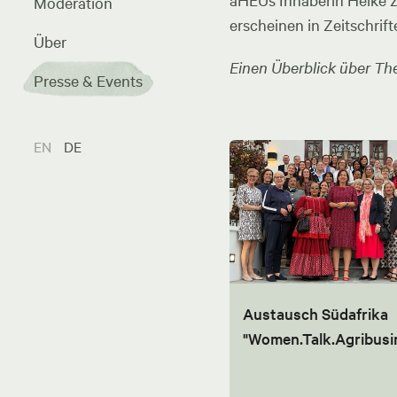
aHEUs Inhaberin Heike Zel
Moderation
erscheinen in Zeitschrift
Über
Einen Überblick über The
Presse & Events
EN
DE
Austausch Südafrika
"Women.Talk.Agribusi