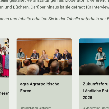
ler gestaltet Veranstaltungen als Moderatorin, Referentin u
en und Büchern. Darüber hinaus ist sie gefragt für Intervie
men und Inhalte erhalten Sie in der Tabelle unterhalb der B
agra Agrarpolitische
Zukunftsfor
Foren
Ländliche En
ness"
2026
#Moderation
#präsent
#Moderation
#prä