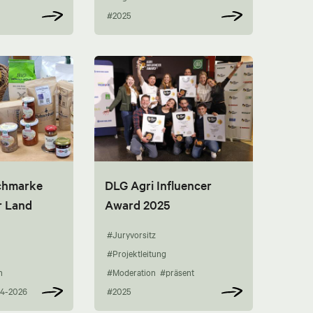
#2025
chmarke
DLG Agri Influencer
r Land
Award 2025
#Juryvorsitz
#Projektleitung
n
#Moderation
#präsent
4-2026
#2025