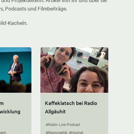
nd Projektleiterin. Artikel von ihr und über sie
ws, Podcasts und Filmbeiträge.
ild-Kacheln.
um
Kaffeklatsch bei Radio
twicklung
Allgäuhit
#Radio-Live-Podcast
sent
#Regionalität
#Huimat