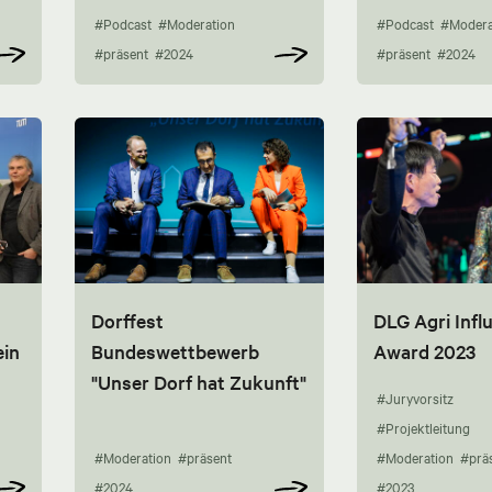
#Podcast
#Moderation
#Podcast
#Modera
#präsent
#2024
#präsent
#2024
Dorffest
DLG Agri Infl
ein
Bundeswettbewerb
Award 2023
"Unser Dorf hat Zukunft"
#Juryvorsitz
#Projektleitung
#Moderation
#präsent
#Moderation
#prä
#2024
#2023