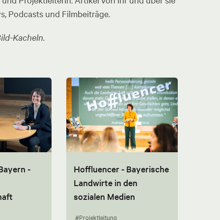
nd Projektleiterin. Artikel von ihr und über sie
ws, Podcasts und Filmbeiträge.
ild-Kacheln.
Bayern -
Hoffluencer - Bayerische
Landwirte in den
aft
sozialen Medien
#Projektleitung