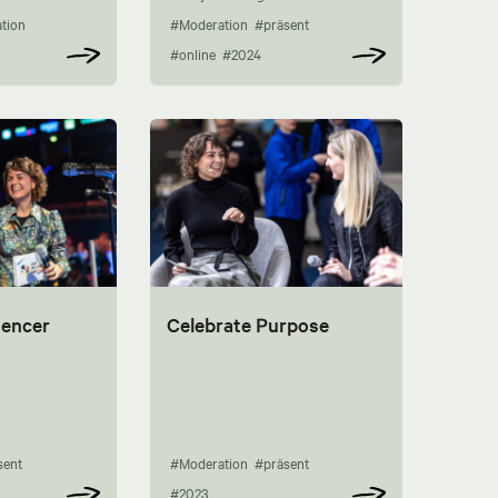
tion
#Moderation
#präsent
#online
#2024
uencer
Celebrate Purpose
sent
#Moderation
#präsent
#2023