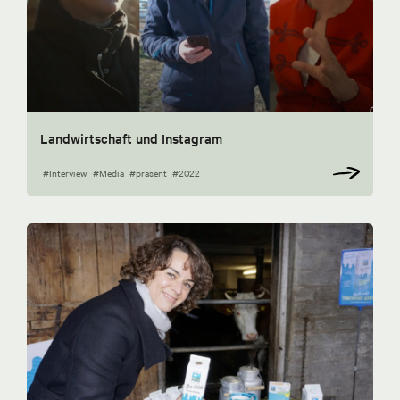
Landwirtschaft und Instagram
#Interview
#Media
#präsent
#2022