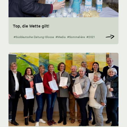
Top, die Wette gilt!
#Süddeutsche-Zeitung-Glosse
#Media
#Sommelière
#2021