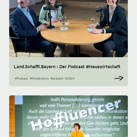
Land.Schafft.Bayern - Der Podcast #Hauswirtschaft
#Podcast
#Moderation
#präsent
#2024