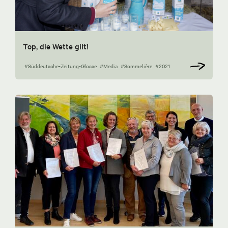
Top, die Wette gilt!
#Süddeutsche-Zeitung-Glosse
#Media
#Sommelière
#2021