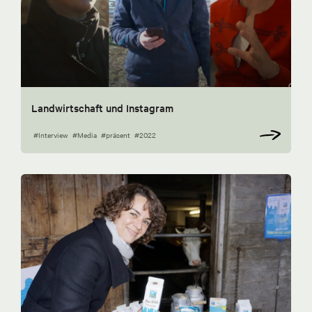
Landwirtschaft und Instagram
#Interview
#Media
#präsent
#2022