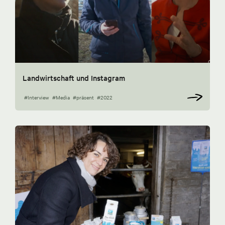
Landwirtschaft und Instagram
#Interview
#Media
#präsent
#2022