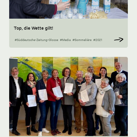
Top, die Wette gilt!
#Süddeutsche-Zeitung-Glosse
#Media
#Sommelière
#2021