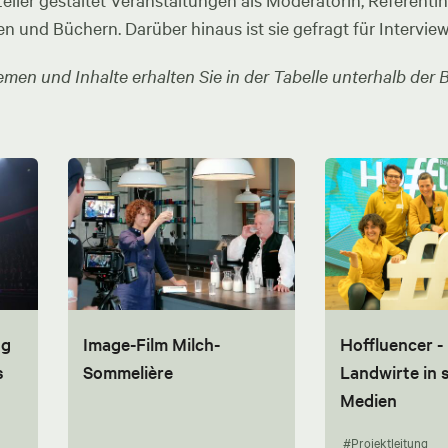
ler gestaltet Veranstaltungen als Moderatorin, Referentin u
en und Büchern. Darüber hinaus ist sie gefragt für Intervie
men und Inhalte erhalten Sie in der Tabelle unterhalb der B
ng
Image-Film Milch-
Hoffluencer -
s
Sommelière
Landwirte in 
Medien
#Projektleitung