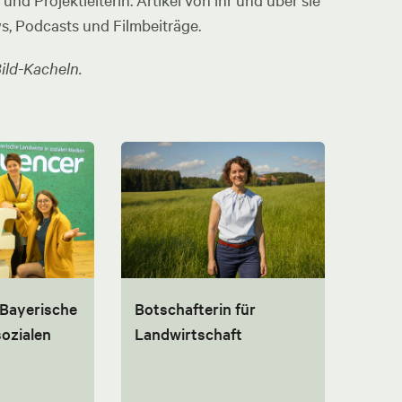
nd Projektleiterin. Artikel von ihr und über sie
ws, Podcasts und Filmbeiträge.
ild-Kacheln.
 Bayerische
Botschafterin für
sozialen
Landwirtschaft