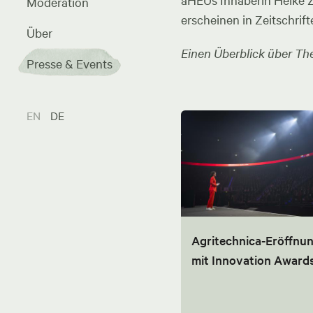
aHEUs Inhaberin Heike Zel
Moderation
erscheinen in Zeitschrift
Über
Einen Überblick über The
Presse & Events
EN
DE
Agritechnica-Eröffnu
mit Innovation Award