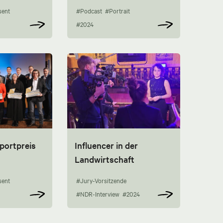
sent
#Podcast
#Portrait
#2024
portpreis
Influencer in der
Landwirtschaft
sent
#Jury-Vorsitzende
#NDR-Interview
#2024