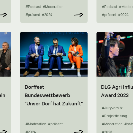
#Podcast
#Moderation
#Podcast
#Modera
#präsent
#2024
#präsent
#2024
Dorffest
DLG Agri Infl
ein
Bundeswettbewerb
Award 2023
"Unser Dorf hat Zukunft"
#Juryvorsitz
#Projektleitung
#Moderation
#präsent
#Moderation
#prä
#2024
#2023