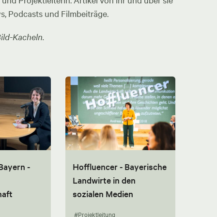
nd Projektleiterin. Artikel von ihr und über sie
ws, Podcasts und Filmbeiträge.
ild-Kacheln.
Bayern -
Hoffluencer - Bayerische
Landwirte in den
aft
sozialen Medien
#Projektleitung