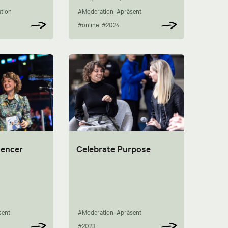
tion
#Moderation
#präsent
#online
#2024
uencer
Celebrate Purpose
sent
#Moderation
#präsent
#2023