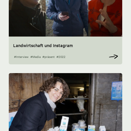
Landwirtschaft und Instagram
#Interview
#Media
#präsent
#2022