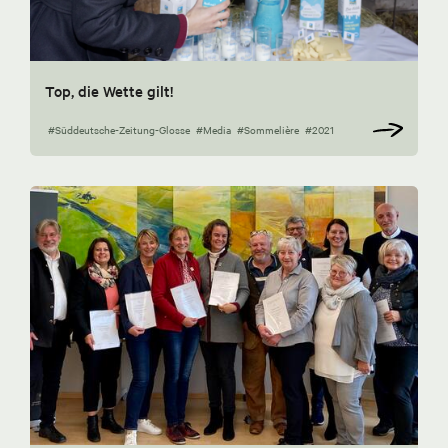
Top, die Wette gilt!
#Süddeutsche-Zeitung-Glosse
#Media
#Sommelière
#2021