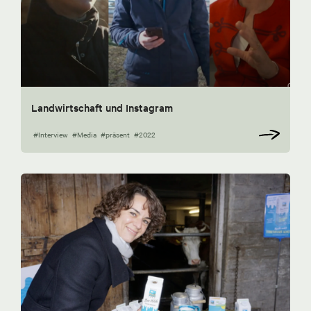
Landwirtschaft und Instagram
#Interview
#Media
#präsent
#2022