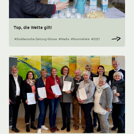
Top, die Wette gilt!
#Süddeutsche-Zeitung-Glosse
#Media
#Sommelière
#2021