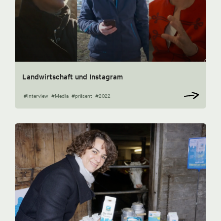
Landwirtschaft und Instagram
#Interview
#Media
#präsent
#2022