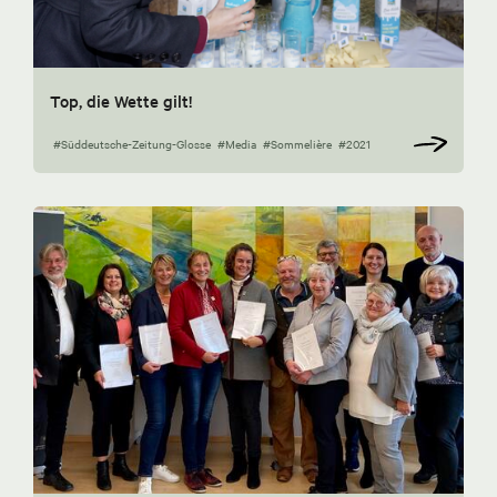
Top, die Wette gilt!
#Süddeutsche-Zeitung-Glosse
#Media
#Sommelière
#2021