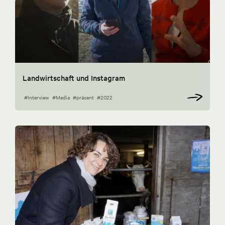
Landwirtschaft und Instagram
#Interview
#Media
#präsent
#2022