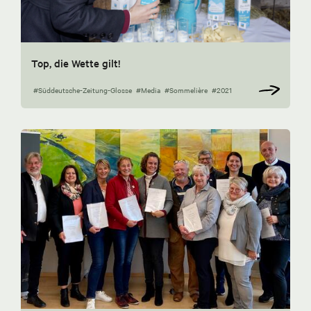
Top, die Wette gilt!
#Süddeutsche-Zeitung-Glosse
#Media
#Sommelière
#2021