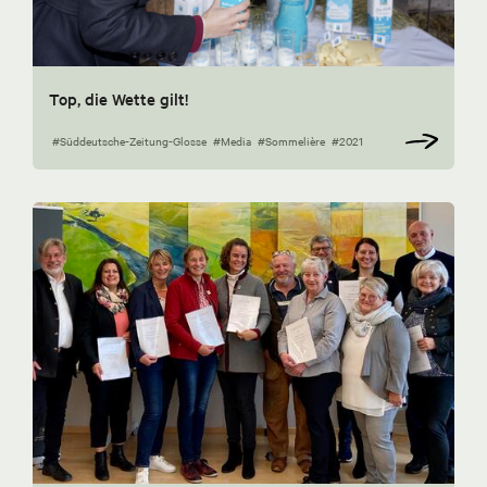
Top, die Wette gilt!
#Süddeutsche-Zeitung-Glosse
#Media
#Sommelière
#2021