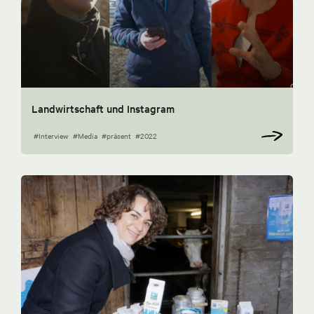
Landwirtschaft und Instagram
#Interview
#Media
#präsent
#2022