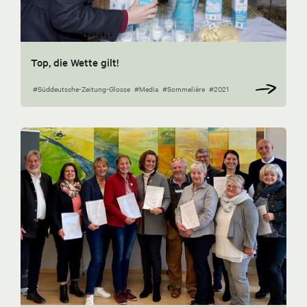
Top, die Wette gilt!
#Süddeutsche-Zeitung-Glosse
#Media
#Sommelière
#2021