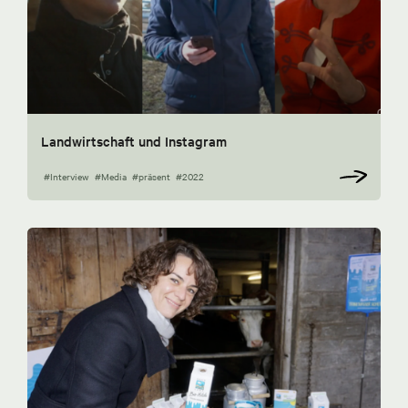
Landwirtschaft und Instagram
#Interview
#Media
#präsent
#2022