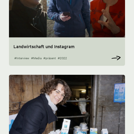
Landwirtschaft und Instagram
#Interview
#Media
#präsent
#2022