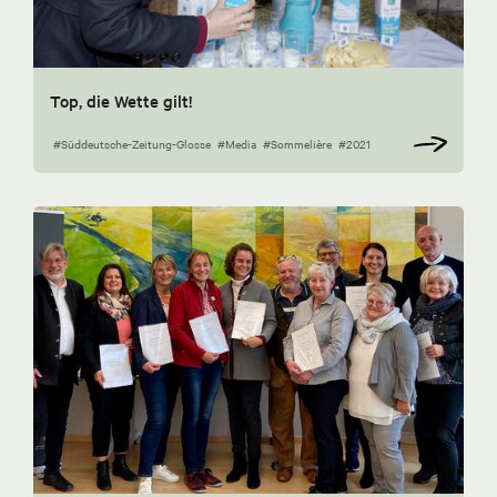
Top, die Wette gilt!
#Süddeutsche-Zeitung-Glosse
#Media
#Sommelière
#2021