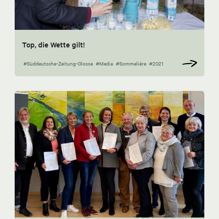
Top, die Wette gilt!
#Süddeutsche-Zeitung-Glosse
#Media
#Sommelière
#2021