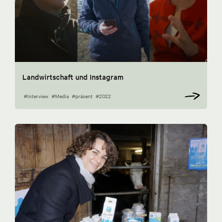
Landwirtschaft und Instagram
#Interview
#Media
#präsent
#2022