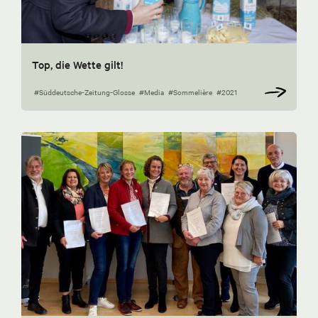
Top, die Wette gilt!
#Süddeutsche-Zeitung-Glosse
#Media
#Sommelière
#2021