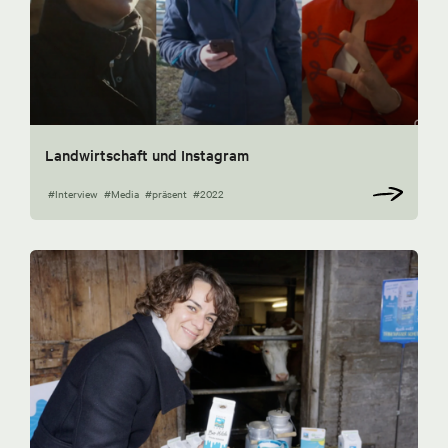
Landwirtschaft und Instagram
#Interview
#Media
#präsent
#2022