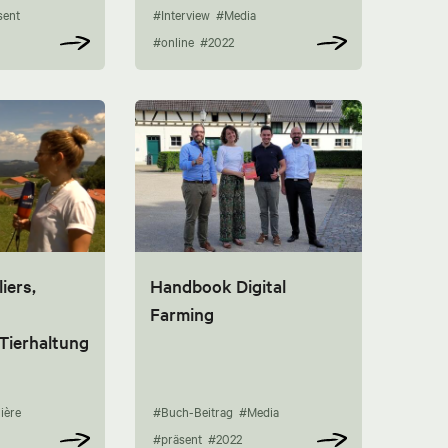
sent
#Interview
#Media
#online
#2022
iers,
Handbook Digital
Farming
 Tierhaltung
ière
#Buch-Beitrag
#Media
#präsent
#2022