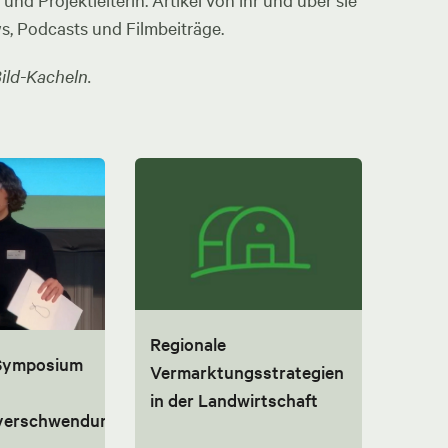
nd Projektleiterin. Artikel von ihr und über sie
ws, Podcasts und Filmbeiträge.
ild-Kacheln.
Regionale
 Symposium
Vermarktungsstrategien
in der Landwirtschaft
lverschwendung