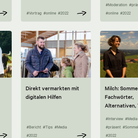
#Moderation
#prä
#Vortrag
#online
#2022
#online
#2022
Direkt vermarkten mit
Milch: Sommel
digitalen Hilfen
Fachwörter,
Alternativen,
#Interview
#Media
#Bericht
#Tips
#Media
#präsent
#Sommel
#2022
#2022