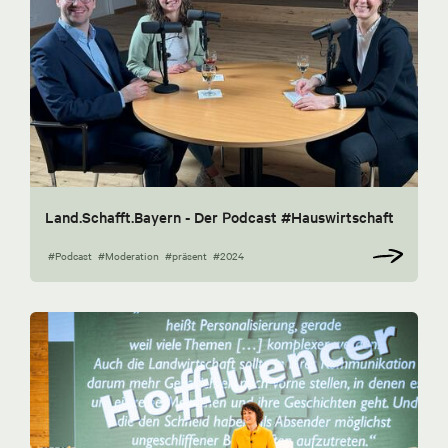
Land.Schafft.Bayern - Der Podcast #Hauswirtschaft
#Podcast
#Moderation
#präsent
#2024