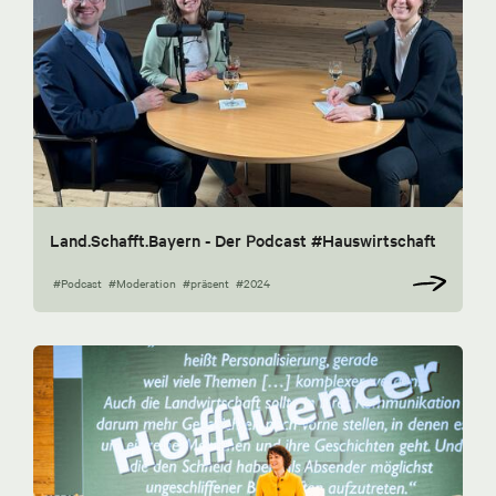
Land.Schafft.Bayern - Der Podcast #Hauswirtschaft
#Podcast
#Moderation
#präsent
#2024