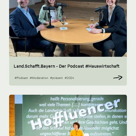
Land.Schafft.Bayern - Der Podcast #Hauswirtschaft
#Podcast
#Moderation
#präsent
#2024