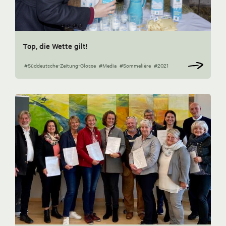
Top, die Wette gilt!
#Süddeutsche-Zeitung-Glosse
#Media
#Sommelière
#2021