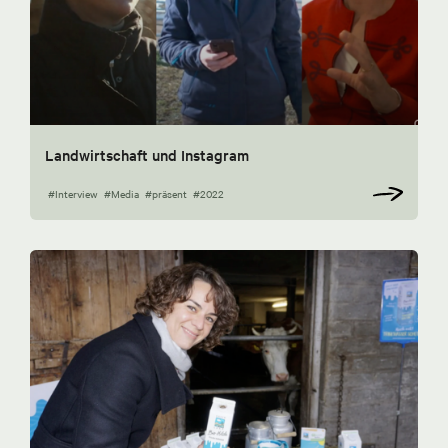
Landwirtschaft und Instagram
#Interview
#Media
#präsent
#2022