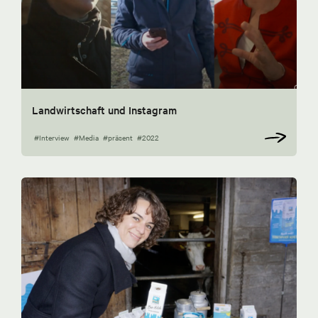
Landwirtschaft und Instagram
#Interview
#Media
#präsent
#2022