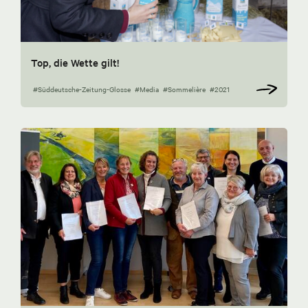
Top, die Wette gilt!
#Süddeutsche-Zeitung-Glosse
#Media
#Sommelière
#2021