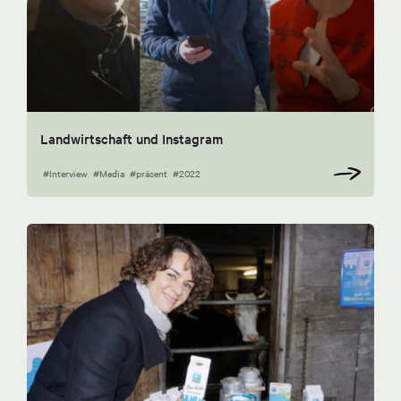
Landwirtschaft und Instagram
#Interview
#Media
#präsent
#2022