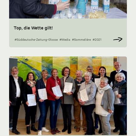
Top, die Wette gilt!
#Süddeutsche-Zeitung-Glosse
#Media
#Sommelière
#2021