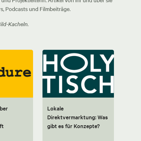
nd Projektleiterin. Artikel von ihr und über sie
ws, Podcasts und Filmbeiträge.
ild-Kacheln.
über
Lokale
Direktvermarktung: Was
ft
gibt es für Konzepte?