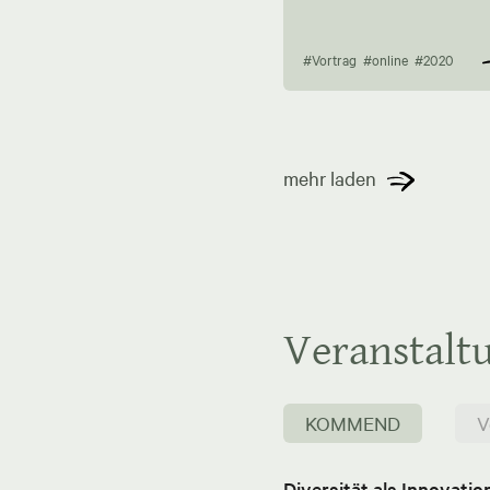
#Vortrag
#online
#2020
mehr laden
Veranstalt
KOMMEND
V
Diversität als Innovati