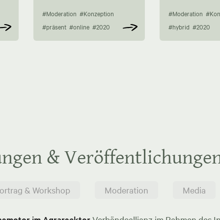
#Moderation
#Konzeption
#Moderation
#Kon
#präsent
#online
#2020
#hybrid
#2020
ungen & Veröffentlichunge
ortrag & Workshop
Moderation
Media
onsmotor im Agrarsektor
Verbändeallianz im Rahmen des In