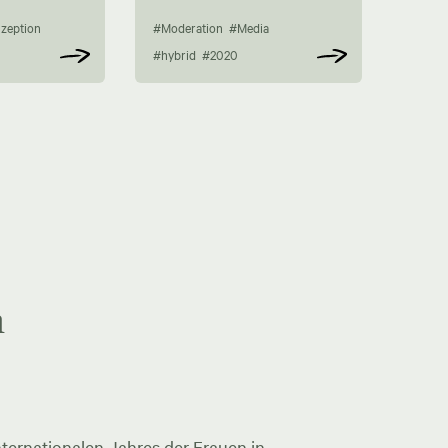
zeption
#Moderation
#Media
#hybrid
#2020
n
ternationalen Jahres der Frauen in