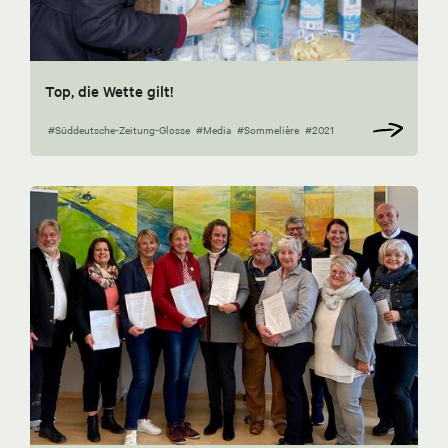
Top, die Wette gilt!
#Süddeutsche-Zeitung-Glosse
#Media
#Sommelière
#2021