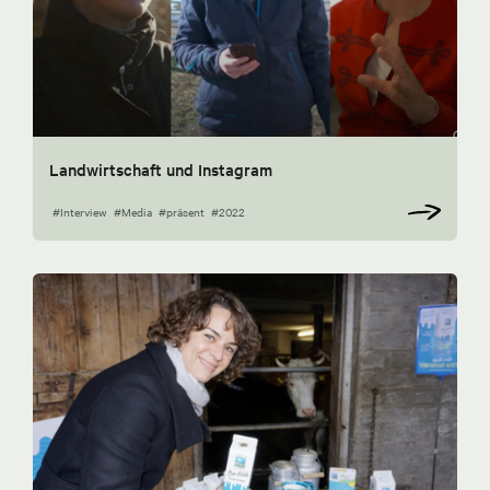
Landwirtschaft und Instagram
#Interview
#Media
#präsent
#2022