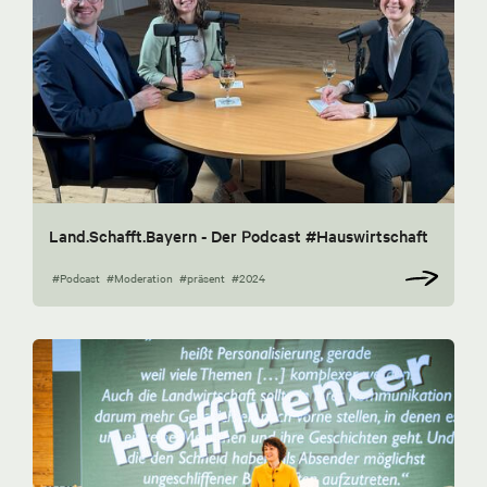
Land.Schafft.Bayern - Der Podcast #Hauswirtschaft
#Podcast
#Moderation
#präsent
#2024