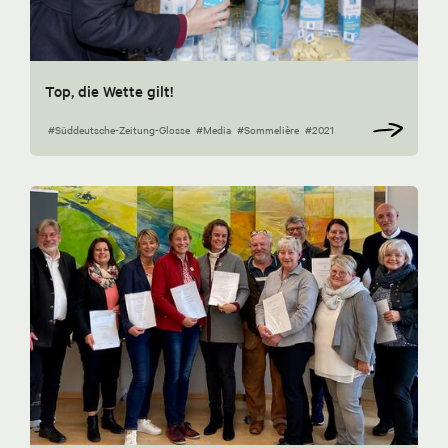
Top, die Wette gilt!
#Süddeutsche-Zeitung-Glosse
#Media
#Sommelière
#2021