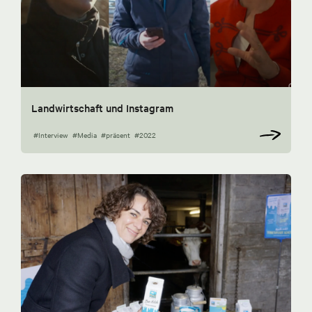
Landwirtschaft und Instagram
#Interview
#Media
#präsent
#2022