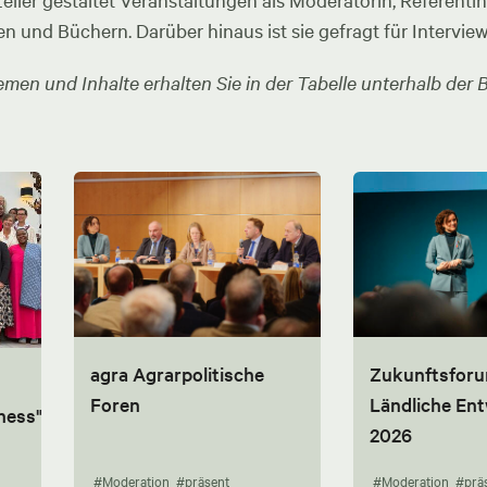
ler gestaltet Veranstaltungen als Moderatorin, Referentin u
en und Büchern. Darüber hinaus ist sie gefragt für Intervie
men und Inhalte erhalten Sie in der Tabelle unterhalb der B
agra Agrarpolitische
Zukunftsfor
Foren
Ländliche En
ness"
2026
#Moderation
#präsent
#Moderation
#prä