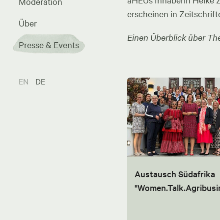
aHEUs Inhaberin Heike Zel
Moderation
erscheinen in Zeitschrift
Über
Einen Überblick über The
Presse & Events
EN
DE
Austausch Südafrika
"Women.Talk.Agribusi