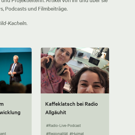
nd Projektleiterin. Artikel von ihr und über sie
ws, Podcasts und Filmbeiträge.
ild-Kacheln.
um
Kaffeklatsch bei Radio
twicklung
Allgäuhit
#Radio-Live-Podcast
sent
#Regionalität
#Huimat