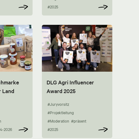
#2025
chmarke
DLG Agri Influencer
r Land
Award 2025
#Juryvorsitz
#Projektleitung
n
#Moderation
#präsent
4-2026
#2025