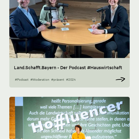
Land.Schafft.Bayern - Der Podcast #Hauswirtschaft
#Podcast
#Moderation
#präsent
#2024