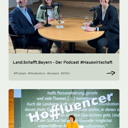
Land.Schafft.Bayern - Der Podcast #Hauswirtschaft
#Podcast
#Moderation
#präsent
#2024