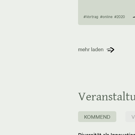
#Vortrag
#online
#2020
mehr laden
Veranstalt
KOMMEND
V
Diversität als Innovati