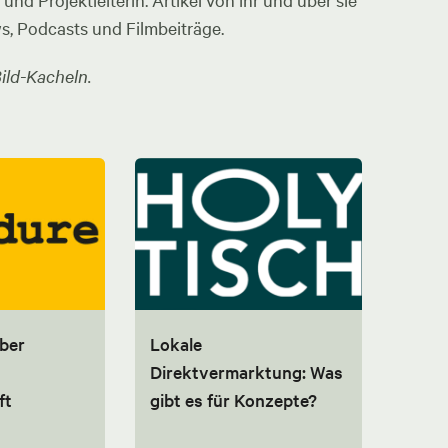
nd Projektleiterin. Artikel von ihr und über sie
ws, Podcasts und Filmbeiträge.
ild-Kacheln.
über
Lokale
Direktvermarktung: Was
ft
gibt es für Konzepte?