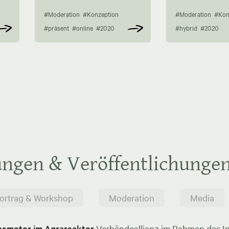
#Moderation
#Konzeption
#Moderation
#Kon
#präsent
#online
#2020
#hybrid
#2020
ungen & Veröffentlichunge
ortrag & Workshop
Moderation
Media
onsmotor im Agrarsektor
Verbändeallianz im Rahmen des In