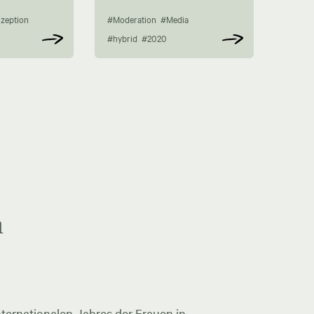
zeption
#Moderation
#Media
#hybrid
#2020
n
ternationalen Jahres der Frauen in