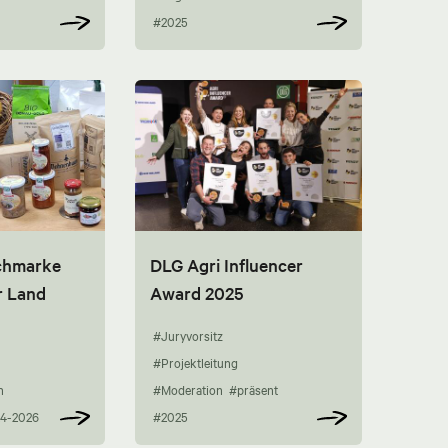
#2025
chmarke
DLG Agri Influencer
r Land
Award 2025
#Juryvorsitz
#Projektleitung
n
#Moderation
#präsent
4-2026
#2025