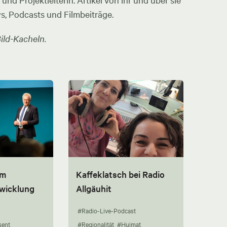
nd Projektleiterin. Artikel von ihr und über sie
ws, Podcasts und Filmbeiträge.
ild-Kacheln.
um
Kaffeklatsch bei Radio
twicklung
Allgäuhit
#Radio-Live-Podcast
sent
#Regionalität
#Huimat