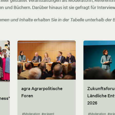
ler gestaltet Veranstaltungen als Moderatorin, Referentin u
en und Büchern. Darüber hinaus ist sie gefragt für Intervie
men und Inhalte erhalten Sie in der Tabelle unterhalb der B
agra Agrarpolitische
Zukunftsfor
Foren
Ländliche En
ness"
2026
#Moderation
#präsent
#Moderation
#prä