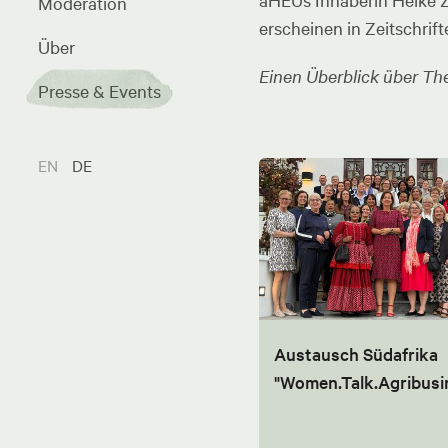
aHEUs Inhaberin Heike Zel
Moderation
erscheinen in Zeitschrift
Über
Einen Überblick über The
Presse & Events
EN
DE
Austausch Südafrika
"Women.Talk.Agribusi