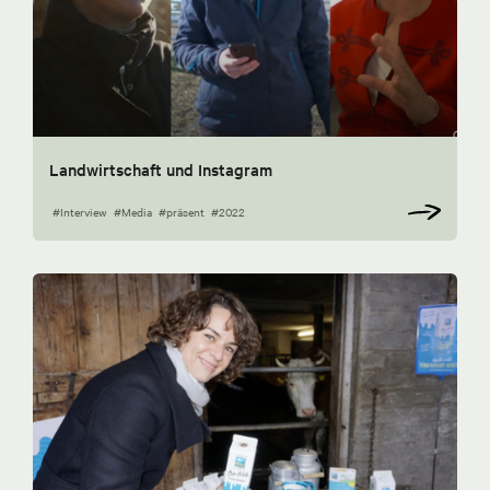
Landwirtschaft und Instagram
#Interview
#Media
#präsent
#2022