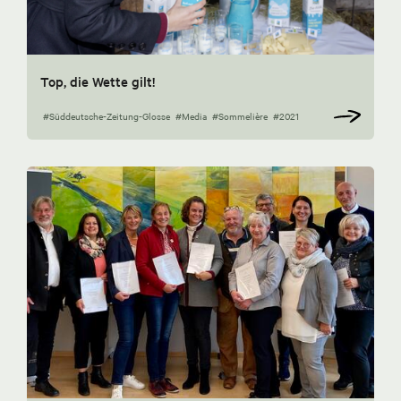
Top, die Wette gilt!
#Süddeutsche-Zeitung-Glosse
#Media
#Sommelière
#2021