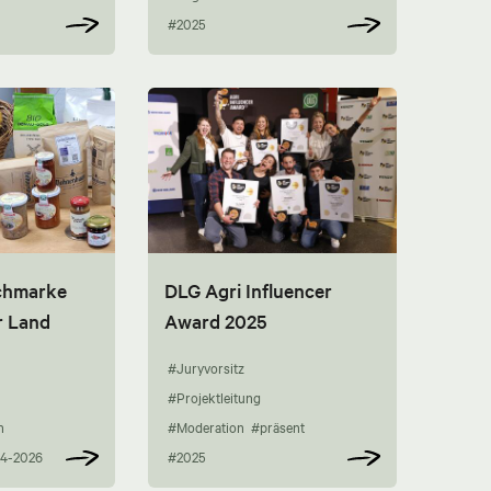
#2025
chmarke
DLG Agri Influencer
r Land
Award 2025
#Juryvorsitz
#Projektleitung
n
#Moderation
#präsent
4-2026
#2025