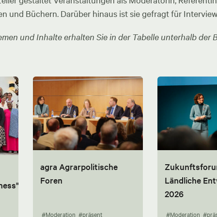
ler gestaltet Veranstaltungen als Moderatorin, Referentin u
en und Büchern. Darüber hinaus ist sie gefragt für Intervie
men und Inhalte erhalten Sie in der Tabelle unterhalb der B
agra Agrarpolitische
Zukunftsfor
Foren
Ländliche En
ness"
2026
#Moderation
#präsent
#Moderation
#prä