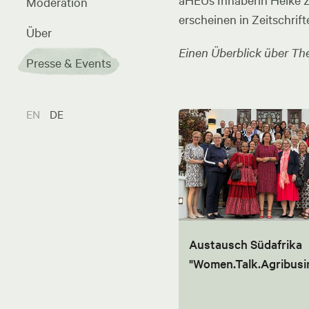
aHEUs Inhaberin Heike Zel
Moderation
erscheinen in Zeitschrift
Über
Einen Überblick über The
Presse & Events
EN
DE
Austausch Südafrika
"Women.Talk.Agribusi