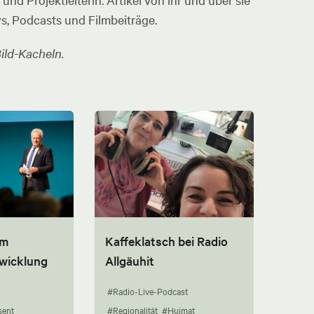
nd Projektleiterin. Artikel von ihr und über sie
ws, Podcasts und Filmbeiträge.
ild-Kacheln.
um
Kaffeklatsch bei Radio
twicklung
Allgäuhit
#Radio-Live-Podcast
sent
#Regionalität
#Huimat