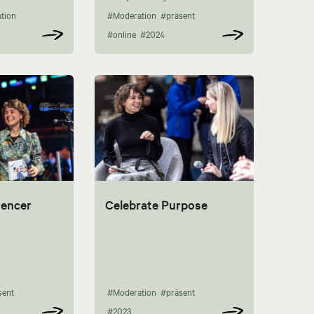
tion
#Moderation
#präsent
#online
#2024
uencer
Celebrate Purpose
sent
#Moderation
#präsent
#2023