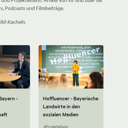
nd Projektleiterin. Artikel von ihr und über sie
ws, Podcasts und Filmbeiträge.
ild-Kacheln.
Bayern -
Hoffluencer - Bayerische
Landwirte in den
aft
sozialen Medien
#Projektleitung