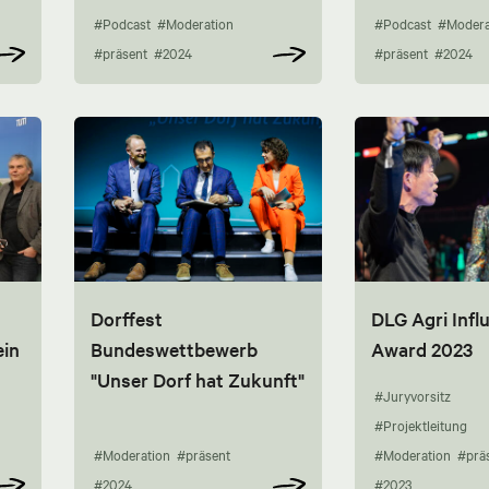
#Podcast
#Moderation
#Podcast
#Modera
#präsent
#2024
#präsent
#2024
Dorffest
DLG Agri Infl
ein
Bundeswettbewerb
Award 2023
"Unser Dorf hat Zukunft"
#Juryvorsitz
#Projektleitung
#Moderation
#präsent
#Moderation
#prä
#2024
#2023