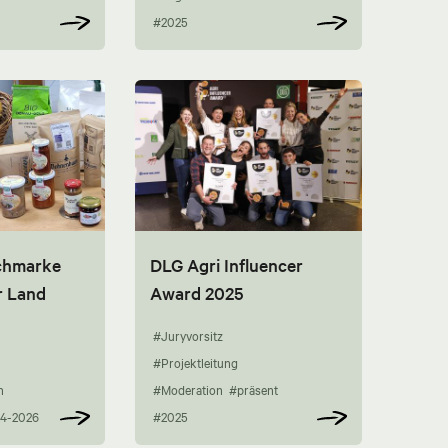
#2025
chmarke
DLG Agri Influencer
r Land
Award 2025
#Juryvorsitz
#Projektleitung
n
#Moderation
#präsent
4-2026
#2025