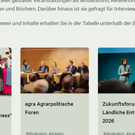
ler gestaltet Veranstaltungen als Moderatorin, Referentin u
en und Büchern. Darüber hinaus ist sie gefragt für Intervie
men und Inhalte erhalten Sie in der Tabelle unterhalb der B
agra Agrarpolitische
Zukunftsfor
Foren
Ländliche En
ness"
2026
#Moderation
#präsent
#Moderation
#prä