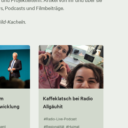
nd Projektleiterin. Artikel von ihr und über sie
ws, Podcasts und Filmbeiträge.
ild-Kacheln.
um
Kaffeklatsch bei Radio
twicklung
Allgäuhit
#Radio-Live-Podcast
sent
#Regionalität
#Huimat