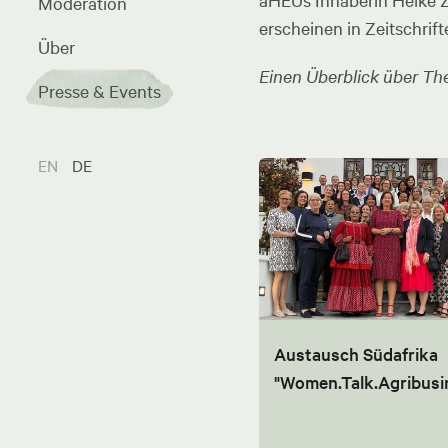
aHEUs Inhaberin Heike Zel
Moderation
erscheinen in Zeitschrift
Über
Einen Überblick über The
Presse & Events
EN
DE
Austausch Südafrika
"Women.Talk.Agribusi