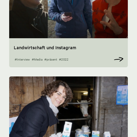
Landwirtschaft und Instagram
#Interview
#Media
#präsent
#2022