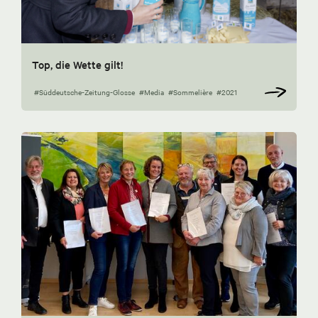
Top, die Wette gilt!
#Süddeutsche-Zeitung-Glosse
#Media
#Sommelière
#2021