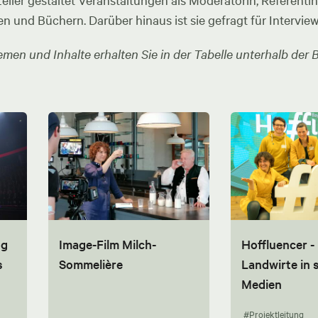
ler gestaltet Veranstaltungen als Moderatorin, Referentin u
en und Büchern. Darüber hinaus ist sie gefragt für Intervie
men und Inhalte erhalten Sie in der Tabelle unterhalb der B
ng
Image-Film Milch-
Hoffluencer -
s
Sommelière
Landwirte in 
Medien
#Projektleitung