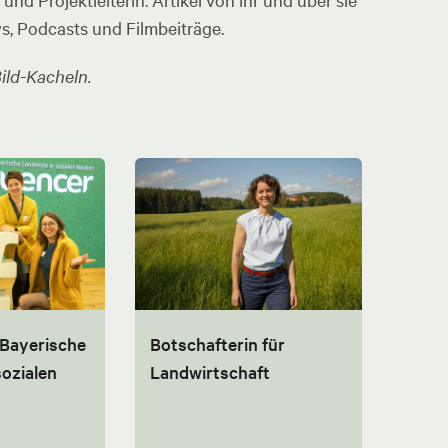
nd Projektleiterin. Artikel von ihr und über sie
ws, Podcasts und Filmbeiträge.
ild-Kacheln.
 Bayerische
Botschafterin für
sozialen
Landwirtschaft