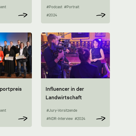
sent
#Podcast
#Portrait
#2024
portpreis
Influencer in der
Landwirtschaft
sent
#Jury-Vorsitzende
#NDR-Interview
#2024