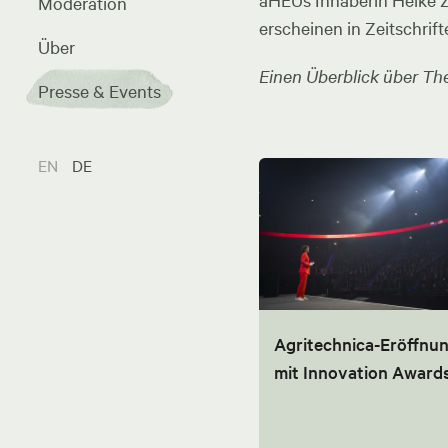
aHEUs Inhaberin Heike Zel
Moderation
erscheinen in Zeitschrift
Über
Einen Überblick über The
Presse & Events
EN
DE
Agritechnica-Eröffnu
mit Innovation Award