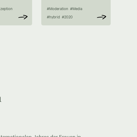
zeption
#Moderation
#Media
#hybrid
#2020
n
ternationalen Jahres der Frauen in