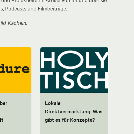
nd Projektleiterin. Artikel von ihr und über sie
ws, Podcasts und Filmbeiträge.
ild-Kacheln.
über
Lokale
Direktvermarktung: Was
ft
gibt es für Konzepte?