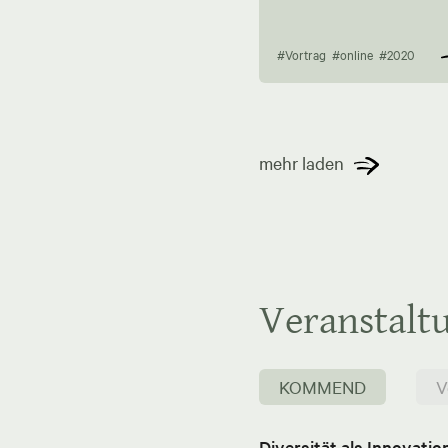
#Vortrag
#online
#2020
mehr laden
Veranstalt
KOMMEND
V
Diversität als Innovati