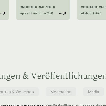
#Moderation
#Konzeption
#Moderation
#Kon
#präsent
#online
#2020
#hybrid
#2020
ungen & Veröffentlichunge
ortrag & Workshop
Moderation
Media
onsmotor im Agrarsektor
Verbändeallianz im Rahmen des In