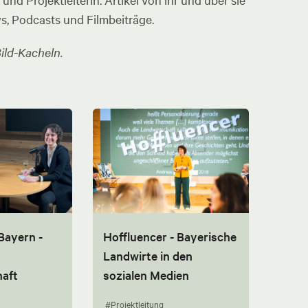
nd Projektleiterin. Artikel von ihr und über sie
ws, Podcasts und Filmbeiträge.
ild-Kacheln.
Bayern -
Hoffluencer - Bayerische
Landwirte in den
aft
sozialen Medien
#Projektleitung