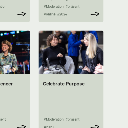
tion
#Moderation
#präsent
#online
#2024
uencer
Celebrate Purpose
sent
#Moderation
#präsent
#2023