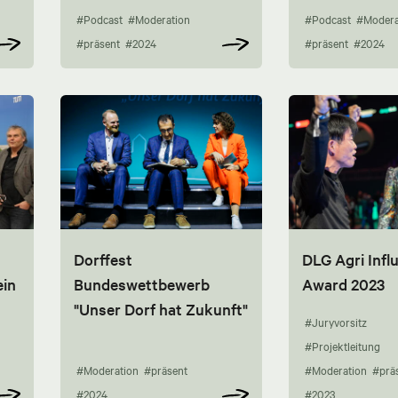
#Podcast
#Moderation
#Podcast
#Modera
#präsent
#2024
#präsent
#2024
Dorffest
DLG Agri Infl
ein
Bundeswettbewerb
Award 2023
"Unser Dorf hat Zukunft"
#Juryvorsitz
#Projektleitung
#Moderation
#präsent
#Moderation
#prä
#2024
#2023