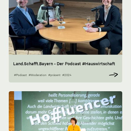
Land.Schafft.Bayern - Der Podcast #Hauswirtschaft
#Podcast
#Moderation
#präsent
#2024