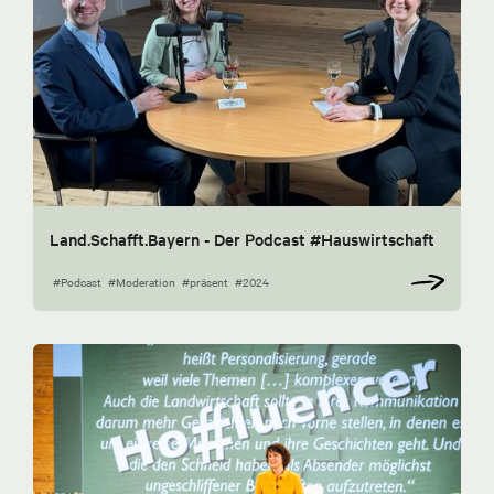
Land.Schafft.Bayern - Der Podcast #Hauswirtschaft
#Podcast
#Moderation
#präsent
#2024