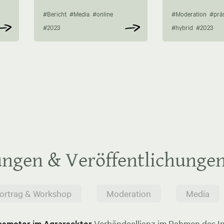
#Bericht
#Media
#online
#Moderation
#prä
#2023
#hybrid
#2023
ungen & Veröffentlichunge
ortrag & Workshop
Moderation
Media
onsmotor im Agrarsektor
Verbändeallianz im Rahmen des In