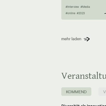
#Interview
#Media
#online
#2023
mehr laden
Veranstalt
KOMMEND
V
Diversität als Innovati