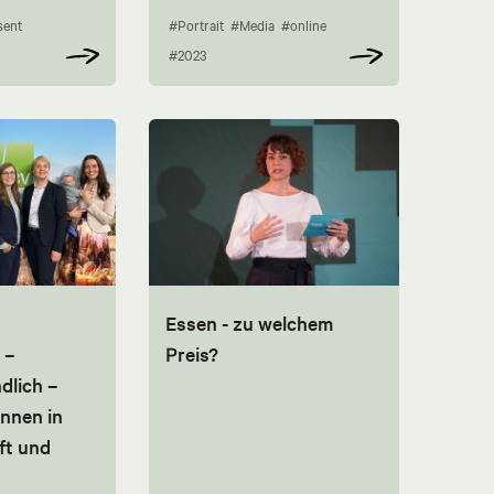
sent
#Portrait
#Media
#online
#2023
Essen - zu welchem
 –
Preis?
dlich –
nnen in
ft und