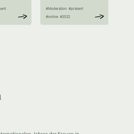
sent
#Moderation
#präsent
#online
#2022
n
ternationalen Jahres der Frauen in