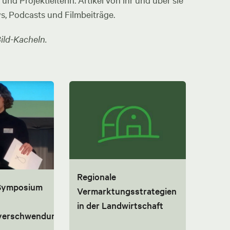
nd Projektleiterin. Artikel von ihr und über sie
ws, Podcasts und Filmbeiträge.
ild-Kacheln.
Regionale
 Symposium
Vermarktungsstrategien
in der Landwirtschaft
lverschwendung