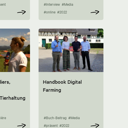
sent
#Interview
#Media
#online
#2022
iers,
Handbook Digital
Farming
 Tierhaltung
ière
#Buch-Beitrag
#Media
#präsent
#2022