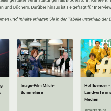
ler gestaltet Veranstaltungen als Moderatorin, Referentin u
en und Büchern. Darüber hinaus ist sie gefragt für Intervie
men und Inhalte erhalten Sie in der Tabelle unterhalb der B
ng
Image-Film Milch-
Hoffluencer -
s
Sommelière
Landwirte in 
Medien
#Projektleitung