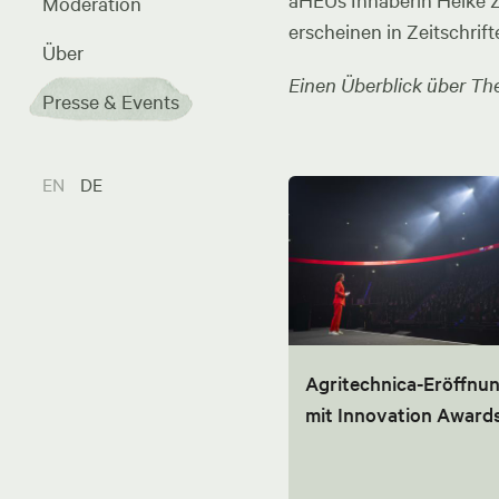
aHEUs Inhaberin Heike Zel
Moderation
erscheinen in Zeitschrift
Über
Einen Überblick über The
Presse & Events
EN
DE
Agritechnica-Eröffnu
mit Innovation Award