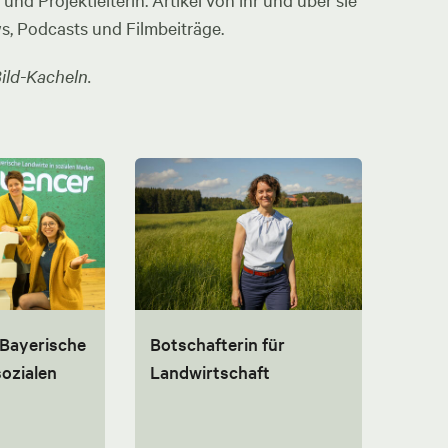
nd Projektleiterin. Artikel von ihr und über sie
ws, Podcasts und Filmbeiträge.
ild-Kacheln.
 Bayerische
Botschafterin für
sozialen
Landwirtschaft