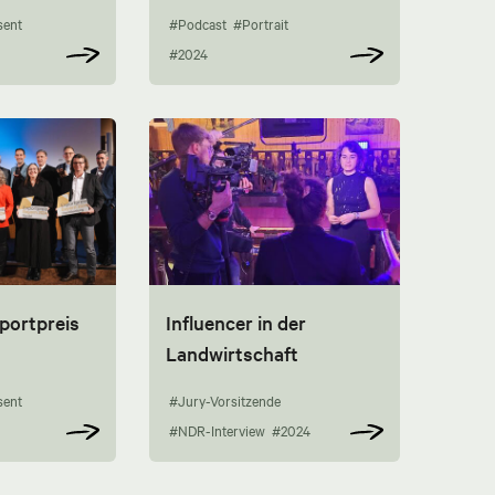
sent
#Podcast
#Portrait
#2024
portpreis
Influencer in der
Landwirtschaft
sent
#Jury-Vorsitzende
#NDR-Interview
#2024